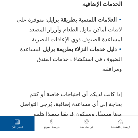
الخدمات الإضافية
:
العلامات اللمسية بطريقة برايل
: متوفرة على
لافتات أماكن تناول الطعام وأزرار المصعد
لمساعدة الضيوف ذوي الإعاقات البصرية.
دليل خدمات النزلاء بطريقة برايل
: لمساعدة
الضيوف في استكشاف خدمات الفندق
ومرافقه.
إذا كانت لديكم أي احتياجات خاصة أو كنتم
بحاجة إلى أي مساعدة إضافية، يُرجى التواصل
معنا مسبقًا، وسيكون فريقنا سعيدًا بتلبية
متطلباتكم. نحن ملتزمون بضمان إقامة مريحة
كريستال للضيافة
تواصل معنا
خريطة الموقع
احجز الآن
وممتعة لجميع ضيوفنا في فندق كريستال